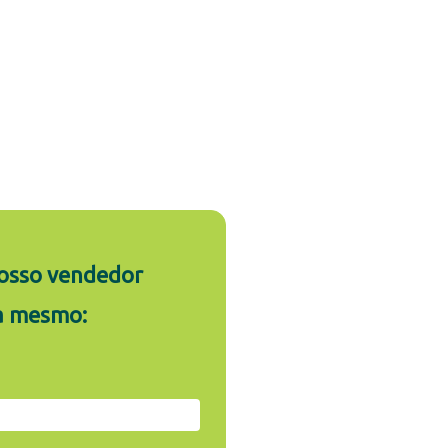
osso vendedor
a mesmo: