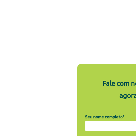
Fale com n
agor
Seu nome completo*
 Unimed