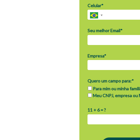
ra
Celular*
.
ade
Seu melhor Email*
mpresa.
Empresa*
iais para pequenas e
Quero um campo para:*
Para mim ou minha famíli
.
Meu CNPJ, empresa ou 
med.
11 + 6 = ?