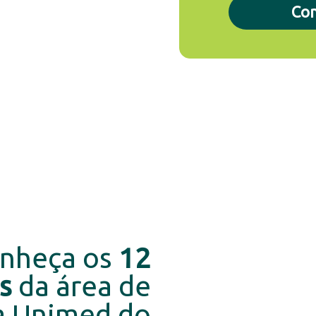
Con
nheça os
12
s
da área de
a Unimed do