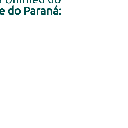
e do Paraná:
trutura para
cuidar de vo