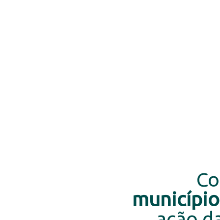
Co
município
ação d